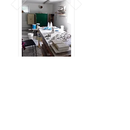
6 Rue du Duché,
21270 Cléry
Téléphone :
06 88 62 31 38
E-mail :
rousseauamandine@hotmail.fr