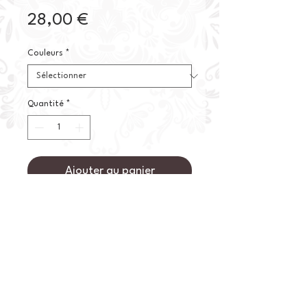
Prix
28,00 €
Couleurs
*
Quantité
*
Ajouter au panier
Commander et payer
Bouteille soliflore de couleur blanche
et possédant le goulot vert.
Détails :