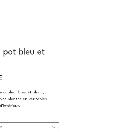
 pot bleu et
Prix
€
 couleur bleu et blanc,
vos plantes en véritables
d'intérieur.
0gr
r