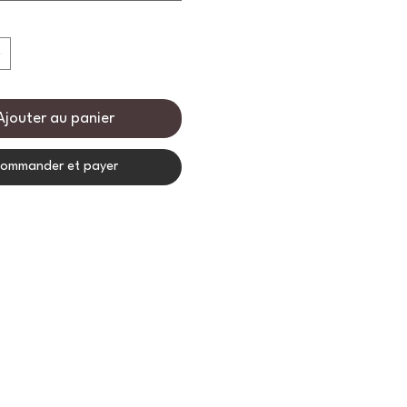
: 8cm
: 9cm
Ajouter au panier
ommander et payer