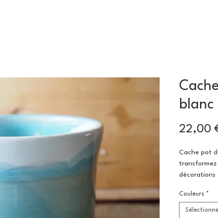
Cache
blanc
22,00 
Cache pot de
transformez 
décorations 
Couleurs
*
Détails :
- Poids : 50
Sélectionne