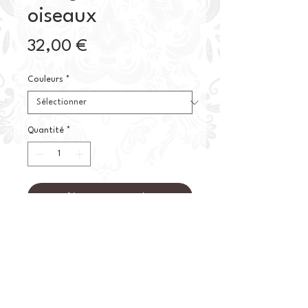
oiseaux
Prix
32,00 €
Couleurs
*
Quantité
*
Ajouter au panier
Commander et payer
Mangeoire à oiseaux de couleur
verte, objet non gélif et résistant au
grand froid.