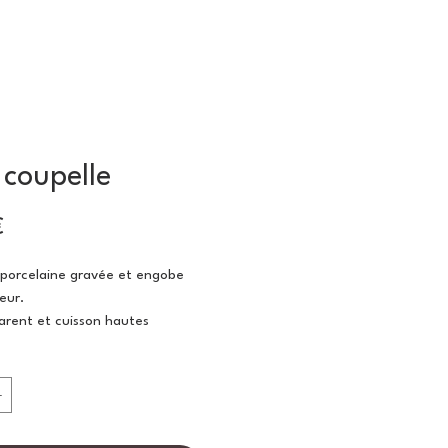
 coupelle
Prix
€
 porcelaine gravée et engobe
ieur.
arent et cuisson hautes
s.
m
cm