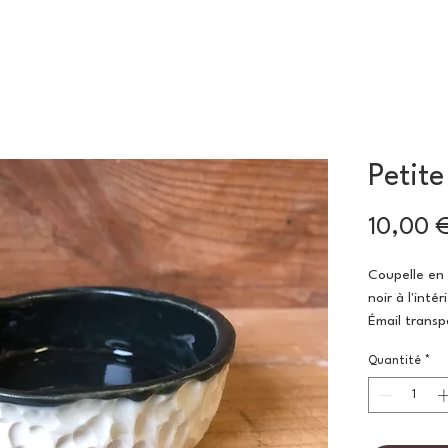
Petite
10,00 
Coupelle en
noir à l'intér
Émail transp
température
Quantité
*
Hauteur:3 c
Diamètre:9