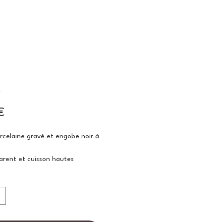
t
Prix
€
rcelaine gravé et engobe noir à
arent et cuisson hautes
s.
cm
cm
 1L