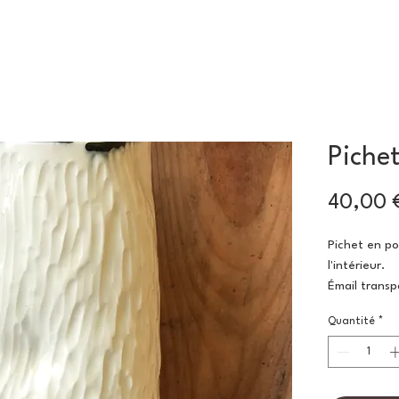
Piche
40,00 
Pichet en po
l'intérieur.
Émail transp
température
Quantité
*
Hauteur: 22
Diamètre:7
Contenance: