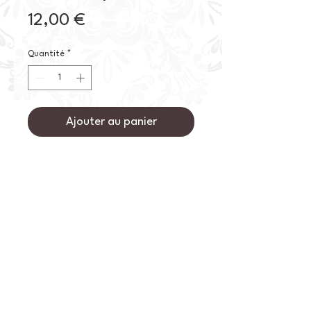
Prix
12,00 €
Quantité
*
Ajouter au panier
Commander et payer
Tasse expresso en porcelaine gravée.
Engobe noir à l'intérieur et émail
transparent.
Cuisson hautes témpératures.
Hauteur: 8cm
Diamètre: 6.5cm
Tous les produits